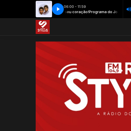
06:00 - 11:59
 - É por você que canto (The Sound of Silence)
 do João Filho com A Rádio do seu coração!
Programa do João Filho com
Leandro & Leonardo - É 