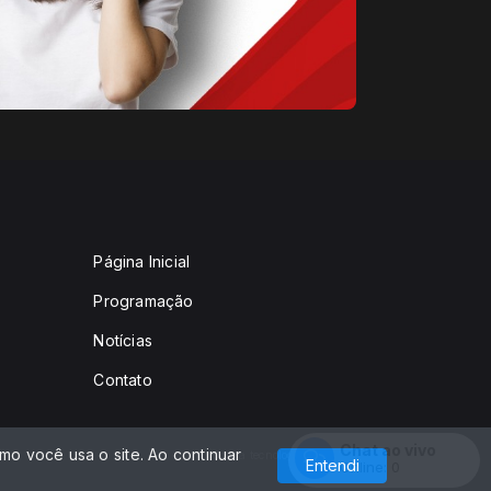
Página Inicial
Programação
Notícias
Contato
Chat ao vivo
o você usa o site. Ao continuar
Com a tecnologia
Entendi
Online:
0