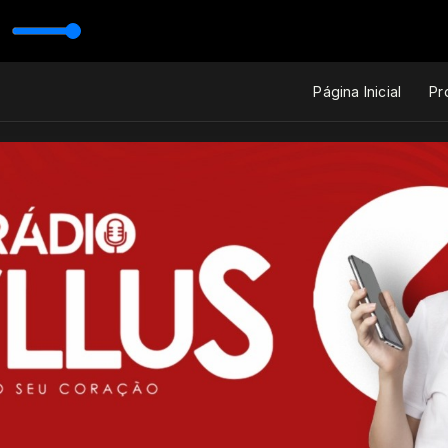
 A Rádio do seu coração!
por você que canto (The Sound of Silence)
Página Inicial
Pr