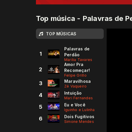
Top música - Palavras de P
TOP MÚSICAS
Palavras de
1
Perdão
Marilia Tavares
Amor Pra
2
Recomeçar!
Felipe Grillo
Maravilhosa
3
Zé Vaqueiro
Intuição
4
Mari Fernandes
Eu e Você
5
Iguinho e Lulinha
Dois Fugitivos
6
Simone Mendes