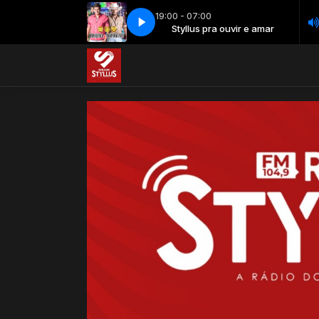
19:00 - 07:00
Styllus pra ouvir e amar
Bruno & Barretto - Garimpeiro
Styllus pra ouvir e amar
Bruno & Barretto - Garimpeiro