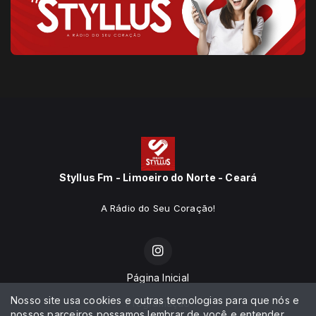
Styllus Fm - Limoeiro do Norte - Ceará
A Rádio do Seu Coração!
Página Inicial
Nosso site usa cookies e outras tecnologias para que nós e
Programação
nossos parceiros possamos lembrar de você e entender